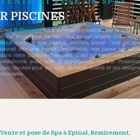
VENTE ET POSE DE SPAS
R PISCINES
Chez
R-Piscines
, nous sommes passionnés par la créatio
d'une expérience de bien-être exceptionnelle chez vous.
Nous croyons que chaque moment passé dans un spa
devrait être une évasion inoubliable, une pause relaxante
dans votre quotidien trépidant. C'est pourquoi nous avons
sélectionné avec soin la prestigieuse marque Poseidon
Spa, réputée pour ses spas de haute qualité et ses designs
innovants.
Vente et pose de Spa à Epinal, Remiremont,