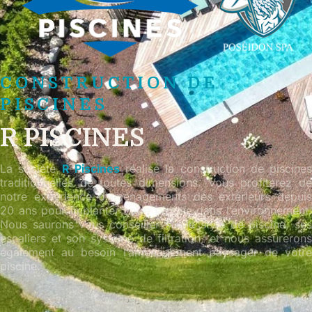
CONSTRUCTION DE
PISCINES
R PISCINES
La société
R Piscines
réalise la construction de piscines
traditionnelles de toutes dimensions. Vous profiterez de
notre expérience d’aménagements des extérieurs depuis
20 ans pour implanter votre piscine dans l’environnement.
Nous saurons vous conseiller sur le style de piscine, ses
escaliers et son système de filtration, et nous assurerons
également au besoin l’aménagement paysager de votre
piscine.