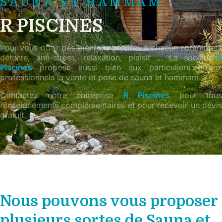
SAUNA ET HAMMAM
R PISCINES
Pour vous offrir des bienfaits propres à chacun notamment
détente, anti-stress, relaxation, plaisir … La société
R
Piscines
propose aussi bien aux particuliers qu’aux
professionnels la vente et pose de sauna et hammam.
Contactez notre entreprise
R Piscines
pour tou
renseignements complémentaires et pour recevoir un devis
gratuit.
Nous pouvons vous proposer
plusieurs sortes de Sauna et