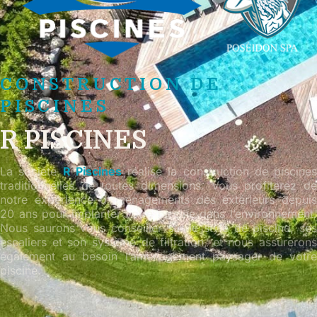
CONSTRUCTION DE
PISCINES
R PISCINES
La société
R Piscines
réalise la construction de piscines
traditionnelles de toutes dimensions. Vous profiterez de
notre expérience d’aménagements des extérieurs depuis
20 ans pour implanter votre piscine dans l’environnement.
Nous saurons vous conseiller sur le style de piscine, ses
escaliers et son système de filtration, et nous assurerons
également au besoin l’aménagement paysager de votre
piscine.