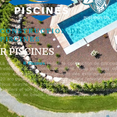
CONSTRUCTION DE
PISCINES
R PISCINES
La société
R Piscines
réalise la construction de piscines
traditionnelles de toutes dimensions. Vous profiterez de
notre expérience d’aménagements des extérieurs depuis
20 ans pour implanter votre piscine dans l’environnement.
Nous saurons vous conseiller sur le style de piscine, ses
escaliers et son système de filtration, et nous assurerons
également au besoin l’aménagement paysager de votre
piscine.