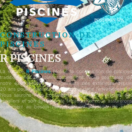
CONSTRUCTION DE
PISCINES
R PISCINES
La société
R Piscines
réalise la construction de piscines
traditionnelles de toutes dimensions. Vous profiterez de
notre expérience d’aménagements des extérieurs depuis
20 ans pour implanter votre piscine dans l’environnement.
Nous saurons vous conseiller sur le style de piscine, ses
escaliers et son système de filtration, et nous assurerons
également au besoin l’aménagement paysager de votre
piscine.