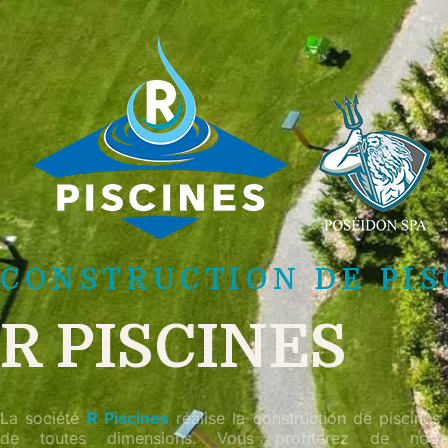
CONSTRUCTION DE PIS
R PISCINES
La société
R Piscines
réalise la construction de piscines t
de toutes dimensions. Vous profiterez de notre