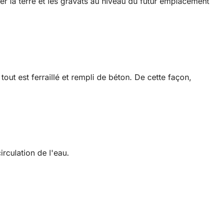
rer la terre et les gravats au niveau du futur emplacement
out est ferraillé et rempli de béton. De cette façon,
irculation de l'eau.