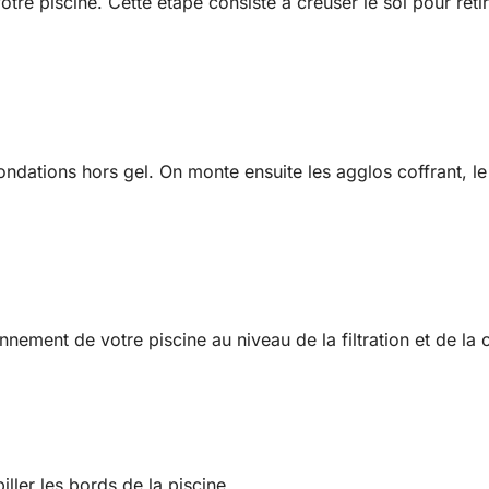
tre piscine. Cette étape consiste à creuser le sol pour reti
ndations hors gel. On monte ensuite les agglos coffrant, le t
nement de votre piscine au niveau de la filtration et de la c
iller les bords de la piscine.