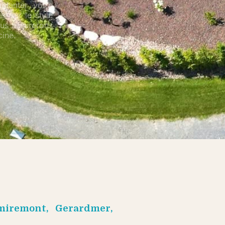
planter votre
r sur le style
nous assurerons
ine.
miremont, Gerardmer,