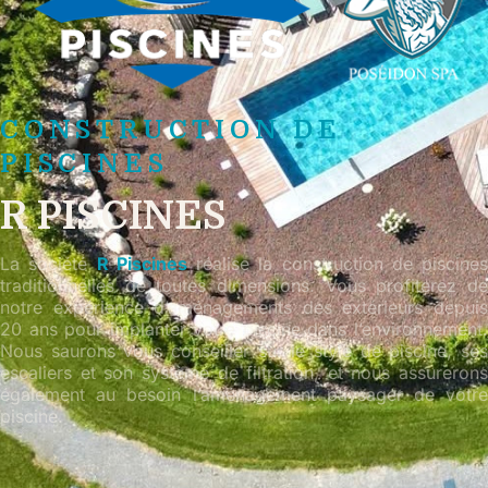
CONSTRUCTION DE
PISCINES
R PISCINES
La société
R Piscines
réalise la construction de piscines
traditionnelles de toutes dimensions. Vous profiterez de
notre expérience d’aménagements des extérieurs depuis
20 ans pour implanter votre piscine dans l’environnement.
Nous saurons vous conseiller sur le style de piscine, ses
escaliers et son système de filtration, et nous assurerons
également au besoin l’aménagement paysager de votre
piscine.