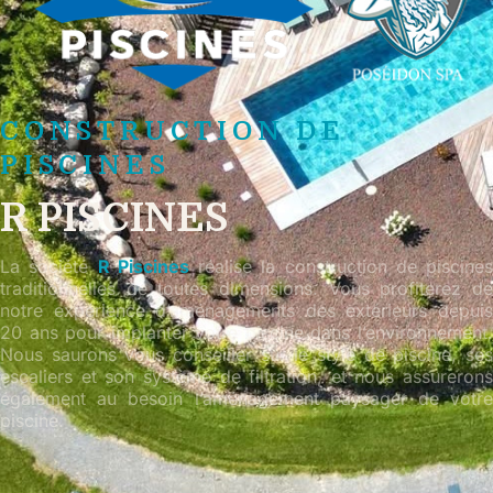
CONSTRUCTION DE
PISCINES
R PISCINES
La société
R Piscines
réalise la construction de piscines
traditionnelles de toutes dimensions. Vous profiterez de
notre expérience d’aménagements des extérieurs depuis
20 ans pour implanter votre piscine dans l’environnement.
Nous saurons vous conseiller sur le style de piscine, ses
escaliers et son système de filtration, et nous assurerons
également au besoin l’aménagement paysager de votre
piscine.