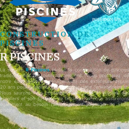
CONSTRUCTION DE
PISCINES
R PISCINES
La société
R Piscines
réalise la construction de piscines
traditionnelles de toutes dimensions. Vous profiterez de
notre expérience d’aménagements des extérieurs depuis
20 ans pour implanter votre piscine dans l’environnement.
Nous saurons vous conseiller sur le style de piscine, ses
escaliers et son système de filtration, et nous assurerons
également au besoin l’aménagement paysager de votre
piscine.