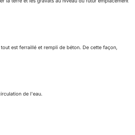
rer la terre et les gravats au niveau du futur emplacement
out est ferraillé et rempli de béton. De cette façon,
irculation de l'eau.