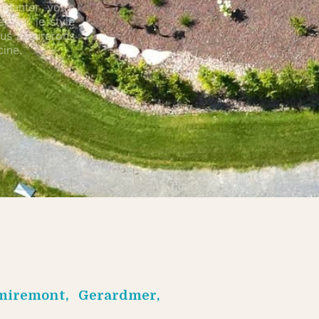
planter votre
r sur le style
nous assurerons
ine.
miremont, Gerardmer,