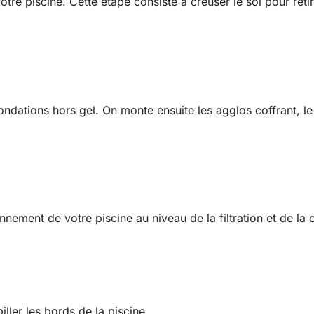
tre piscine. Cette étape consiste à creuser le sol pour reti
ndations hors gel. On monte ensuite les agglos coffrant, le t
nement de votre piscine au niveau de la filtration et de la c
iller les bords de la piscine.