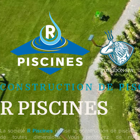
CONSTRUCTION DE PIS
R PISCINES
La société
R Piscines
réalise la construction de piscines t
de toutes dimensions. Vous profiterez de notre