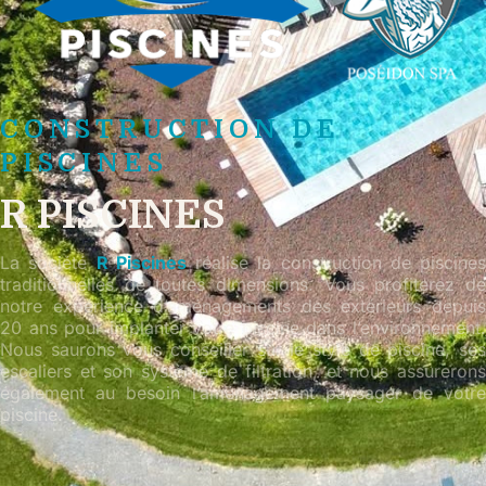
CONSTRUCTION DE
PISCINES
R PISCINES
La société
R Piscines
réalise la construction de piscines
traditionnelles de toutes dimensions. Vous profiterez de
notre expérience d’aménagements des extérieurs depuis
20 ans pour implanter votre piscine dans l’environnement.
Nous saurons vous conseiller sur le style de piscine, ses
escaliers et son système de filtration, et nous assurerons
également au besoin l’aménagement paysager de votre
piscine.