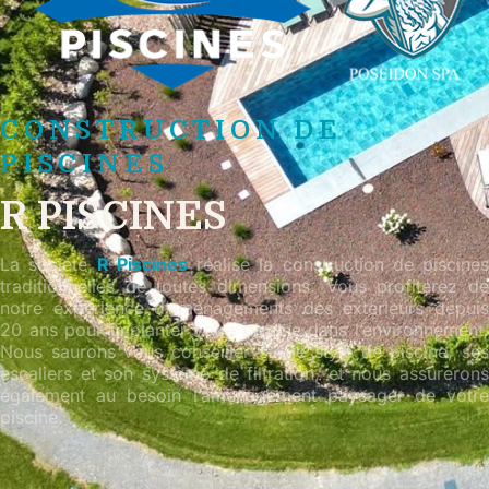
CONSTRUCTION DE
PISCINES
R PISCINES
La société
R Piscines
réalise la construction de piscines
traditionnelles de toutes dimensions. Vous profiterez de
notre expérience d’aménagements des extérieurs depuis
20 ans pour implanter votre piscine dans l’environnement.
Nous saurons vous conseiller sur le style de piscine, ses
escaliers et son système de filtration, et nous assurerons
également au besoin l’aménagement paysager de votre
piscine.