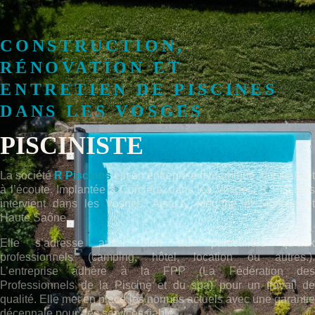
CONSTRUCTION,
RÉNOVATION ET
ENTRETIEN DE PISCINES
DANS LES VOSGES
PISCINISTE
La société
R Piscines
est en entreprise dynamique, familiale et
à l’écoute. Implantée à Corcieux dans les Vosges, R Piscines
intervient dans les Vosges, Alsace, Meurthe et Moselle et
Haute Saône.
Elle s’adresse aussi bien aux particuliers qu’aux
professionnels (camping, hôtel, location ou autres.).
L’entreprise adhère à la FPP (La Fédération des
Professionnels de la Piscine et du spa) pour un travail de
qualité. Elle met en place les normes actuels avec une garantie
décennale pour des services fiable.